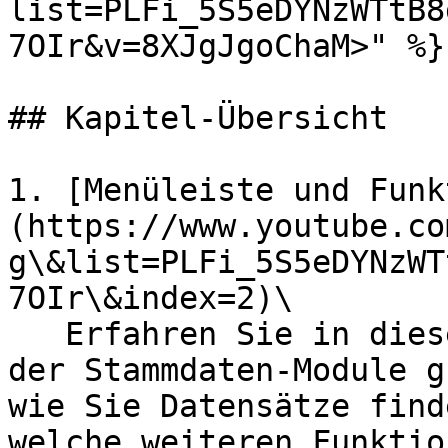
list=PLFi_5S5eDYNzWTtB8
7OIr&v=8XJgJgoChaM>" %}

## Kapitel-Übersicht

1. [Menüleiste und Funk
(https://www.youtube.co
g\&list=PLFi_5S5eDYNzWT
7OIr\&index=2)\

   Erfahren Sie in diesem Video, wie die Bedienung 
der Stammdaten-Module g
wie Sie Datensätze find
welche weiteren Funktio