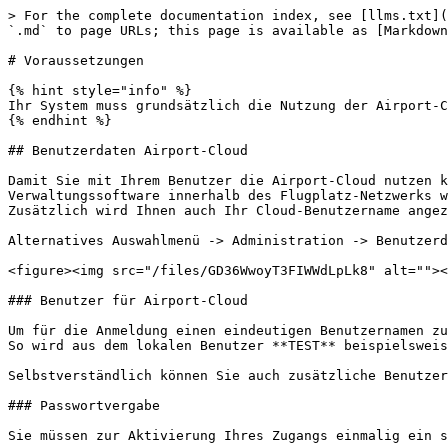
> For the complete documentation index, see [llms.txt](
`.md` to page URLs; this page is available as [Markdown
# Voraussetzungen

{% hint style="info" %}

Ihr System muss grundsätzlich die Nutzung der Airport-C
{% endhint %}

## Benutzerdaten Airport-Cloud

Damit Sie mit Ihrem Benutzer die Airport-Cloud nutzen k
Verwaltungssoftware innerhalb des Flugplatz-Netzwerks w
Zusätzlich wird Ihnen auch Ihr Cloud-Benutzername angez
Alternatives Auswahlmenü -> Administration -> Benutzerd
<figure><img src="/files/GD36WwoyT3FIWWdLpLk8" alt=""><
### Benutzer für Airport-Cloud

Um für die Anmeldung einen eindeutigen Benutzernamen zu
So wird aus dem lokalen Benutzer **TEST** beispielsweis
Selbstverständlich können Sie auch zusätzliche Benutzer
### Passwortvergabe

Sie müssen zur Aktivierung Ihres Zugangs einmalig ein s